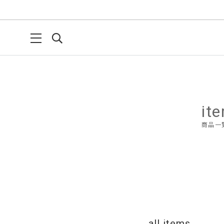
it
商品一
all items