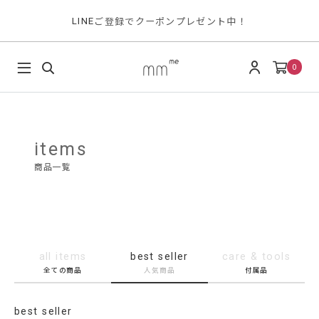
ご登録でクーポンプレゼント中！
LINE
0
items
商品一覧
all items
best seller
care & tools
全ての商品
人気商品
付属品
best seller