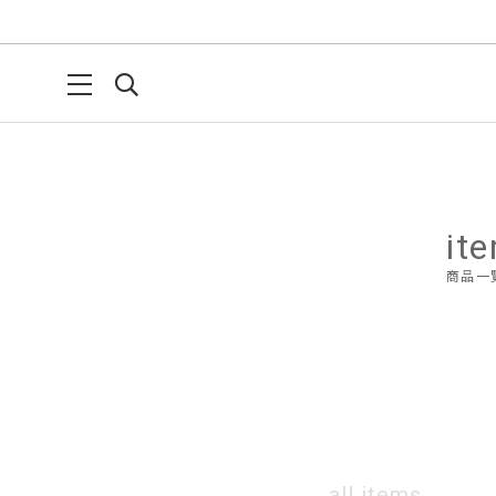
it
商品一
all items