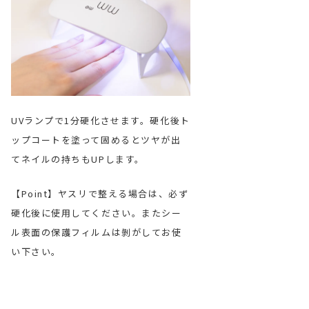
UVランプで1分硬化させます。硬化後ト
寝る前の
ップコートを塗って固めるとツヤが出
貼った後
てネイルの持ちもUPします。
をつける
注意くだ
【Point】ヤスリで整える場合は、必ず
硬化後に使用してください。またシー
ル表面の保護フィルムは剝がしてお使
い下さい。