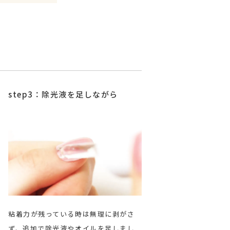
step3：除光液を足しながら
poin
粘着力が残っている時は無理に剥がさ
お風呂上
ず、追加で除光液やオイルを足しまし
いるため