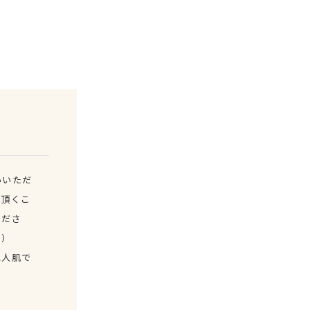
いいただ
て頂くこ
くださ
。）
に人肌で