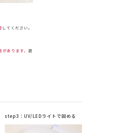
管
してください。
性があります。
遮
step3：UV/LEDライトで固める
poin