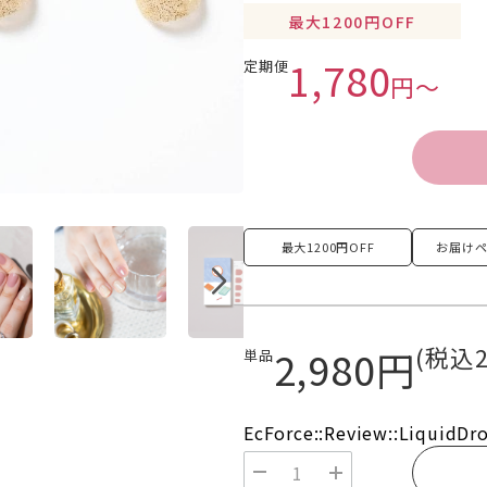
最大1200円OFF
1,780
定期便
円〜
最大
1200円OFF
お届けペ
(税込2
2,980円
単品
EcForce::Review::LiquidDr