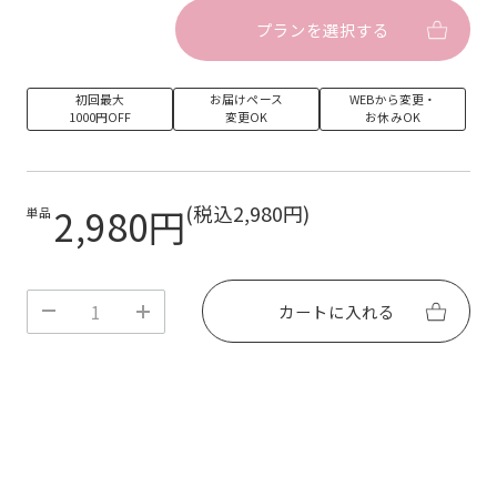
弱くなります。ご使用前はせっけんで手をよく洗い、
プランを選択する
アルコールパッドなどで爪と指の油分をしっかりふき
取ってください。また、接着面をできるだけ指で触ら
ないようにしてください。
〇オフの際はネイルオイルなどを爪になじませ、付属
初回最大
お届けペース
WEBから変更・
のウッドスティックでゆっくり剥がしてください。爪
1000円OFF
変更OK
お休みOK
を傷めますので絶対に無理にシールを剥がさないでく
ださい。
〇ネイルの色味は写真と実物で異なる場合がございま
す。ご了承ください。
2,980円
(税込2,980円)
単品
〇爪および皮膚に異常がある場合は使用しないでくだ
さい。爪の状態によってはUV/LEDライト照射時に熱
く感じることがあります。
〇付属のウッドスティックは先端が尖っていますの
で、取り扱いにはご注意ください。
カートに入れる
〇お子様やペットの手の届かないところに保管してく
ださい。
◯ご不明な点がございましたら、サポートチームまで
お気軽にお問い合わせください。