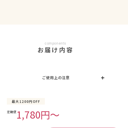
components
お届け内容
ご使用上の注意
〇ジェルネイルシールは必ず遮光袋に入れ、こちらの
箱に保管してください。また、未使用のシールに
UV/LEDライトが当たらないようご注意ください。硬
最大1200円OFF
化して使用できなくなる場合があります。
〇気温が下がるとジェルネイルシールが固くなること
1,780円〜
定期便
がありますが、手のひらで温めていただくと柔らかく
なります。
〇シールの接着面に油分や水分が付着すると接着力が