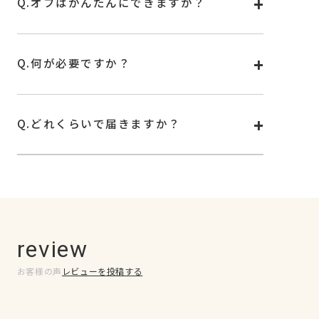
Q.
オフはかんたんにできますか？
A.
オフは専用リムーバー、もしくはお手持ちの除光液
で外せます。詳しい使い方は
こちら
をご覧くださ
い。
Q.
何が必要ですか？
A.
シールを固めるためのUVランプが必要です。
お手持ちのUV/LEDランプもお使いいただけます。
Q.
どれくらいで届きますか？
A.
基本はご注文確認後から4日前後でお届けいたしま
す。お住まいの地域や配送状況によっては、 お届
けまで少しお時間をいただく可能性もございます。
何卒ご了承くださいませ。
※土日祝は発送を行っておりません。
最新情報は公式サイト
news
欄に記載の情報をご確
認ください。
review
お客様の声
レビューを投稿する