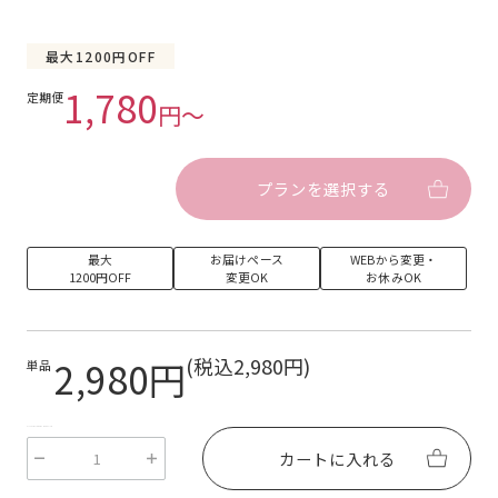
最大1200円OFF
1,780
定期便
円〜
プランを選択する
最大
お届けペース
WEBから変更・
1200円OFF
変更OK
お休みOK
2,980円
(税込2,980円)
単品
EcForce::Review::LiquidDropClass
カートに入れる