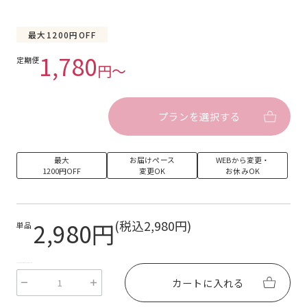
最大1200円OFF
1,780
定期便
円〜
プランを選択する
最大
お届けペース
WEBから変更・
1200円OFF
変更OK
お休みOK
2,980円
(税込2,980円)
単品
EcForce::Review::LiquidDropClass
カートに入れる