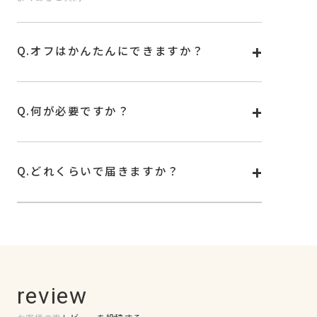
Q.
オフはかんたんにできますか？
A.
オフは専用リムーバー、もしくはお手持ちの除光液
で外せます。詳しい使い方は
こちら
をご覧くださ
い。
Q.
何が必要ですか？
A.
シールを固めるためのUVランプが必要です。
お手持ちのUV/LEDランプもお使いいただけます。
Q.
どれくらいで届きますか？
A.
基本はご注文確認後から4日前後でお届けいたしま
す。お住まいの地域や配送状況によっては、 お届
けまで少しお時間をいただく可能性もございます。
何卒ご了承くださいませ。
※土日祝は発送を行っておりません。
最新情報は公式サイト
news
欄に記載の情報をご確
認ください。
review