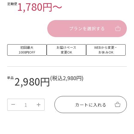
〇気温が下がるとジェルネイルシールが固くなること
1,780円〜
定期便
がありますが、手のひらで温めていただくと柔らかく
なります。
〇シールの接着面に油分や水分が付着すると接着力が
弱くなります。ご使用前はせっけんで手をよく洗い、
プランを選択する
アルコールパッドなどで爪と指の油分をしっかりふき
取ってください。また、接着面をできるだけ指で触ら
ないようにしてください。
〇オフの際はネイルオイルなどを爪になじませ、付属
初回最大
お届けペース
WEBから変更・
のウッドスティックでゆっくり剥がしてください。爪
1000円OFF
変更OK
お休みOK
を傷めますので絶対に無理にシールを剥がさないでく
ださい。
〇ネイルの色味は写真と実物で異なる場合がございま
す。ご了承ください。
2,980円
(税込2,980円)
単品
〇爪および皮膚に異常がある場合は使用しないでくだ
さい。爪の状態によってはUV/LEDライト照射時に熱
く感じることがあります。
〇付属のウッドスティックは先端が尖っていますの
で、取り扱いにはご注意ください。
カートに入れる
〇お子様やペットの手の届かないところに保管してく
ださい。
◯ご不明な点がございましたら、サポートチームまで
お気軽にお問い合わせください。