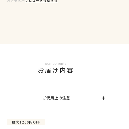
お客様の声
レビューを投稿する
components
お届け内容
ご使用上の注意
〇ジェルネイルシールは必ず遮光袋に入れ、こちらの
箱に保管してください。また、未使用のシールに
UV/LEDライトが当たらないようご注意ください。硬
最大1200円OFF
化して使用できなくなる場合があります。