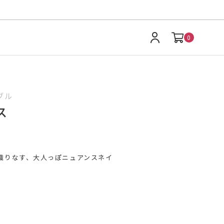
0
ブル
ス
織りなす、大人っぽニュアンスネイ