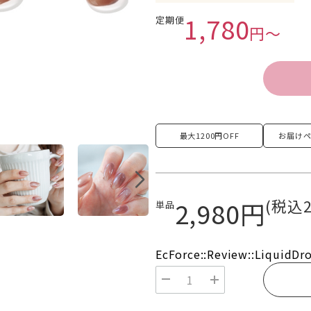
1,780
定期便
円〜
最大
1200円OFF
お届けペ
(税込2
2,980円
単品
EcForce::Review::LiquidDr