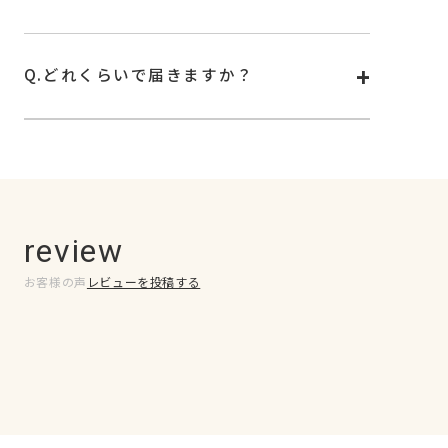
A.
シールを固めるためのUVランプが必要です。
お手持ちのUV/LEDランプもお使いいただけます。
Q.
どれくらいで届きますか？
A.
基本はご注文確認後から4日前後でお届けいたしま
す。お住まいの地域や配送状況によっては、 お届
けまで少しお時間をいただく可能性もございます。
何卒ご了承くださいませ。
※土日祝は発送を行っておりません。
最新情報は公式サイト
news
欄に記載の情報をご確
認ください。
review
お客様の声
レビューを投稿する