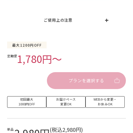
ご使用上の注意
〇ジェルネイルシールは必ず遮光袋に入れ、こちらの
箱に保管してください。また、未使用のシールに
UV/LEDライトが当たらないようご注意ください。硬
最大1200円OFF
化して使用できなくなる場合があります。
〇気温が下がるとジェルネイルシールが固くなること
1,780円〜
定期便
がありますが、手のひらで温めていただくと柔らかく
なります。
〇シールの接着面に油分や水分が付着すると接着力が
弱くなります。ご使用前はせっけんで手をよく洗い、
プランを選択する
アルコールパッドなどで爪と指の油分をしっかりふき
取ってください。また、接着面をできるだけ指で触ら
ないようにしてください。
〇オフの際はネイルオイルなどを爪になじませ、付属
初回最大
お届けペース
WEBから変更・
のウッドスティックでゆっくり剥がしてください。爪
1000円OFF
変更OK
お休みOK
を傷めますので絶対に無理にシールを剥がさないでく
ださい。
〇ネイルの色味は写真と実物で異なる場合がございま
す。ご了承ください。
2,980円
(税込2,980円)
単品
〇爪および皮膚に異常がある場合は使用しないでくだ