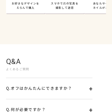
お好きなデザインを
スマホで爪の写真を
あなたサイズ
えらんで購入
撮影して送信
ネイルがとど
Q&A
よくあるご質問
Q.
オフはかんたんにできますか？
A.
オフは専用リムーバー、もしくはお手持ちの除光液
で外せます。詳しい使い方は
こちら
をご覧くださ
い。
Q.
何が必要ですか？