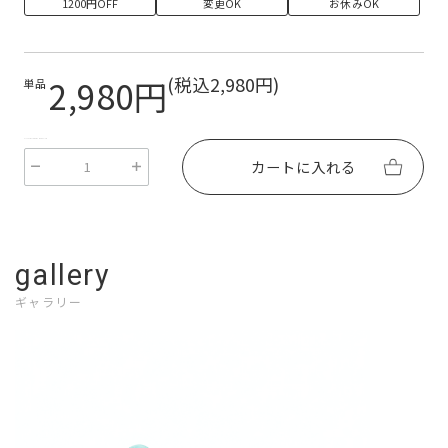
1200円OFF
変更OK
お休みOK
2,980円
(税込2,980円)
単品
EcForce::Review::LiquidDropClass
カートに入れる
gallery
ギャラリー