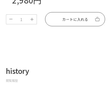
さい。爪の状態によってはUV/LEDライト照射時に熱
く感じることがあります。
〇付属のウッドスティックは先端が尖っていますの
で、取り扱いにはご注意ください。
カートに入れる
〇お子様やペットの手の届かないところに保管してく
ださい。
◯ご不明な点がございましたら、サポートチームまで
お気軽にお問い合わせください。
history
閲覧履歴