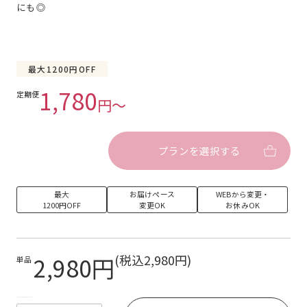
にも◎
最大1200円OFF
1,780
定期便
円〜
プランを選択する
最大
お届けペース
WEBから変更・
1200円OFF
変更OK
お休みOK
2,980円
(税込2,980円)
単品
EcForce::Review::LiquidDropClass