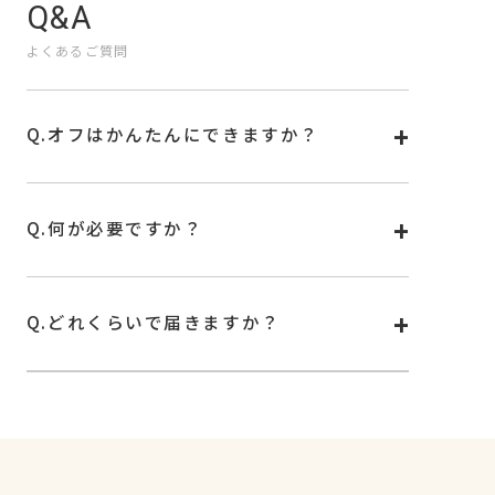
Q&A
よくあるご質問
Q.
オフはかんたんにできますか？
A.
オフは専用リムーバー、もしくはお手持ちの除光液
で外せます。詳しい使い方は
こちら
をご覧くださ
い。
Q.
何が必要ですか？
A.
シールを固めるためのUVランプが必要です。
お手持ちのUV/LEDランプもお使いいただけます。
Q.
どれくらいで届きますか？
A.
基本はご注文確認後から4日前後でお届けいたしま
す。お住まいの地域や配送状況によっては、 お届
けまで少しお時間をいただく可能性もございます。
何卒ご了承くださいませ。
※土日祝は発送を行っておりません。
最新情報は公式サイト
news
欄に記載の情報をご確
認ください。