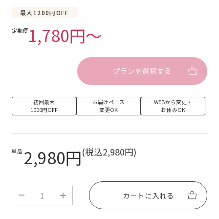
UV/LEDライトが当たらないようご注意ください。硬
最大1200円OFF
化して使用できなくなる場合があります。
〇気温が下がるとジェルネイルシールが固くなること
1,780円〜
定期便
がありますが、手のひらで温めていただくと柔らかく
なります。
〇シールの接着面に油分や水分が付着すると接着力が
弱くなります。ご使用前はせっけんで手をよく洗い、
プランを選択する
アルコールパッドなどで爪と指の油分をしっかりふき
取ってください。また、接着面をできるだけ指で触ら
ないようにしてください。
〇オフの際はネイルオイルなどを爪になじませ、付属
初回最大
お届けペース
WEBから変更・
のウッドスティックでゆっくり剥がしてください。爪
1000円OFF
変更OK
お休みOK
を傷めますので絶対に無理にシールを剥がさないでく
ださい。
〇ネイルの色味は写真と実物で異なる場合がございま
す。ご了承ください。
2,980円
(税込2,980円)
単品
〇爪および皮膚に異常がある場合は使用しないでくだ
さい。爪の状態によってはUV/LEDライト照射時に熱
く感じることがあります。
〇付属のウッドスティックは先端が尖っていますの
で、取り扱いにはご注意ください。
カートに入れる
〇お子様やペットの手の届かないところに保管してく
ださい。