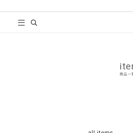
it
商品一
all items