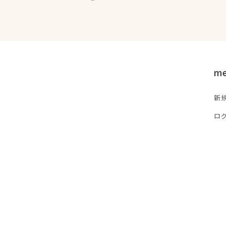
m
新
ロ