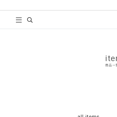
it
商品一
all items