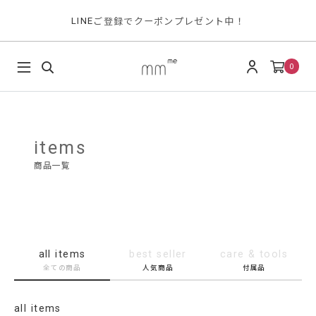
ご登録でクーポンプレゼント中！
LINE
0
items
商品一覧
all items
best seller
care & tools
全ての商品
人気商品
付属品
all items