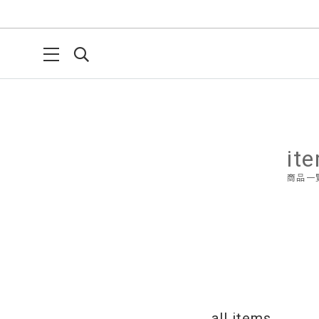
it
商品一
all items