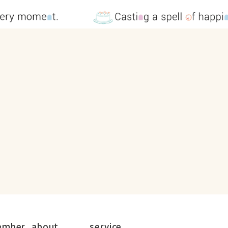
ember
about
service