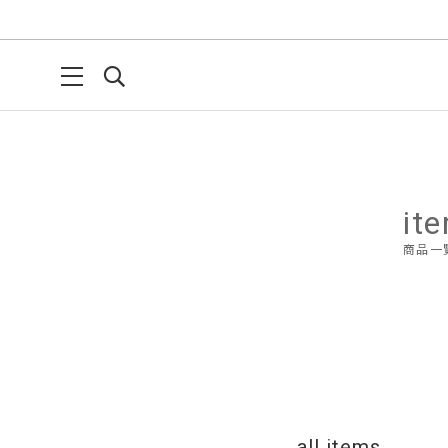
it
商品一
all items