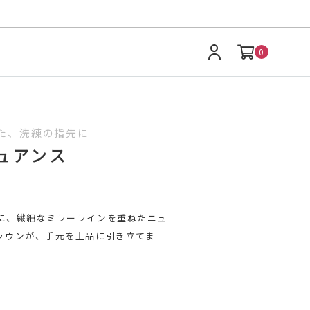
0
た、洗練の指先に
ュアンス
に、繊細なミラーラインを重ねたニュ
ラウンが、手元を上品に引き立てま