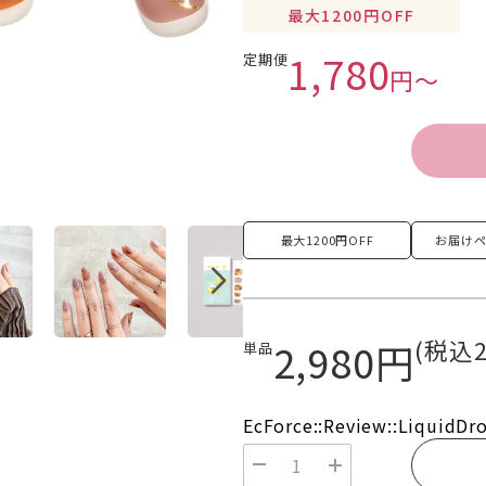
最大1200円OFF
1,780
定期便
円〜
最大
1200円OFF
お届けペ
(税込2
2,980円
単品
EcForce::Review::LiquidDr