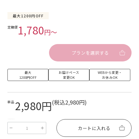
最大1200円OFF
1,780
定期便
円〜
プランを選択する
最大
お届けペース
WEBから変更・
1200円OFF
変更OK
お休みOK
2,980円
(税込2,980円)
単品
EcForce::Review::LiquidDropClass
カートに入れる