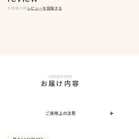
お客様の声
レビューを投稿する
components
お届け内容
ご使用上の注意
〇ジェルネイルシールは必ず遮光袋に入れ、こちらの
箱に保管してください。また、未使用のシールに
UV/LEDライトが当たらないようご注意ください。硬