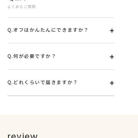
よくあるご質問
Q.
オフはかんたんにできますか？
A.
オフは専用リムーバー、もしくはお手持ちの除光液
で外せます。詳しい使い方は
こちら
をご覧くださ
い。
Q.
何が必要ですか？
A.
シールを固めるためのUVランプが必要です。
お手持ちのUV/LEDランプもお使いいただけます。
Q.
どれくらいで届きますか？
A.
基本はご注文確認後から4日前後でお届けいたしま
す。お住まいの地域や配送状況によっては、 お届
けまで少しお時間をいただく可能性もございます。
何卒ご了承くださいませ。
※土日祝は発送を行っておりません。
最新情報は公式サイト
news
欄に記載の情報をご確
認ください。
review