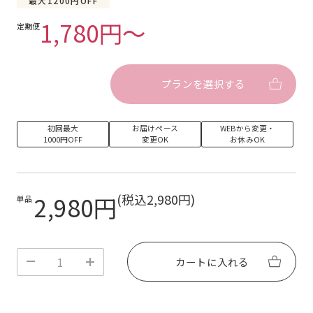
最大1200円OFF
化して使用できなくなる場合があります。
〇気温が下がるとジェルネイルシールが固くなること
1,780円〜
定期便
がありますが、手のひらで温めていただくと柔らかく
なります。
〇シールの接着面に油分や水分が付着すると接着力が
弱くなります。ご使用前はせっけんで手をよく洗い、
プランを選択する
アルコールパッドなどで爪と指の油分をしっかりふき
取ってください。また、接着面をできるだけ指で触ら
ないようにしてください。
〇オフの際はネイルオイルなどを爪になじませ、付属
初回最大
お届けペース
WEBから変更・
のウッドスティックでゆっくり剥がしてください。爪
1000円OFF
変更OK
お休みOK
を傷めますので絶対に無理にシールを剥がさないでく
ださい。
〇ネイルの色味は写真と実物で異なる場合がございま
す。ご了承ください。
2,980円
(税込2,980円)
単品
〇爪および皮膚に異常がある場合は使用しないでくだ
さい。爪の状態によってはUV/LEDライト照射時に熱
く感じることがあります。
〇付属のウッドスティックは先端が尖っていますの
で、取り扱いにはご注意ください。
カートに入れる
〇お子様やペットの手の届かないところに保管してく
ださい。
◯ご不明な点がございましたら、サポートチームまで
お気軽にお問い合わせください。