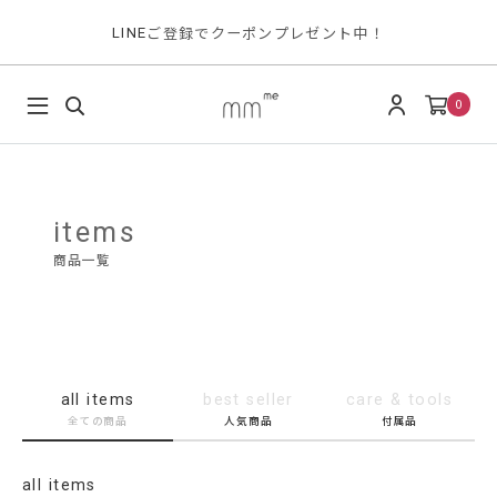
ご登録でクーポンプレゼント中！
LINE
0
items
商品一覧
all items
best seller
care & tools
全ての商品
人気商品
付属品
all items