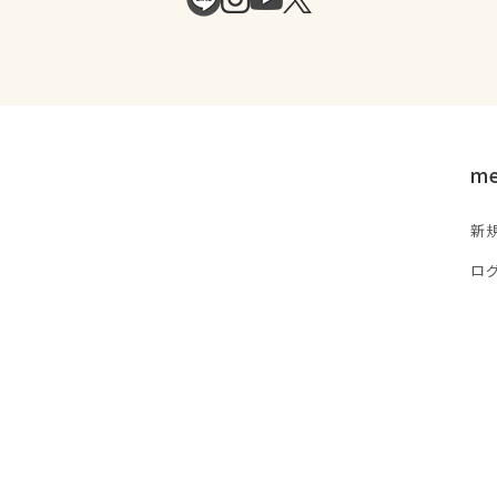
m
新
ロ