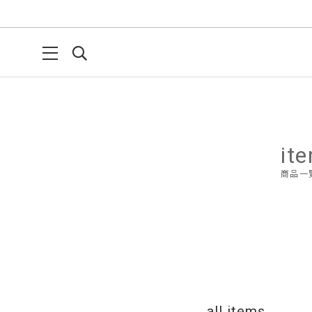
it
商品一
all items