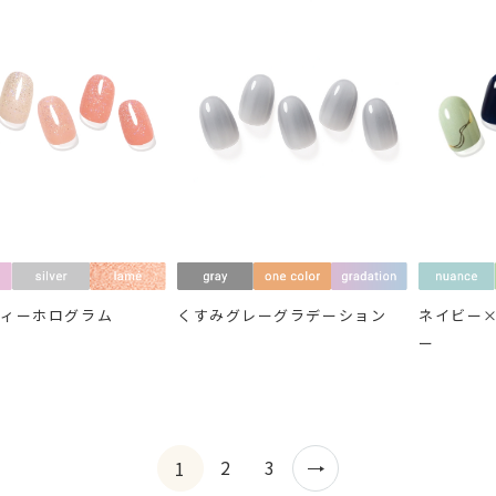
ディーホログラム
くすみグレーグラデーション
ネイビー
ー
2
3
1