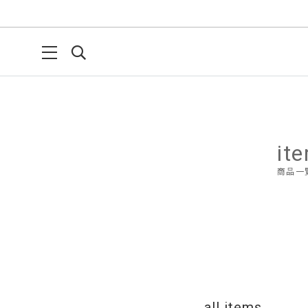
it
商品一
all items