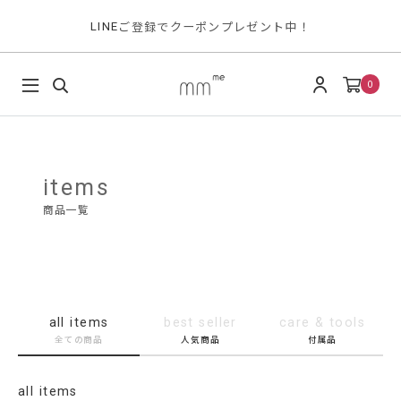
ご登録でクーポンプレゼント中！
LINE
0
items
商品一覧
all items
best seller
care & tools
全ての商品
人気商品
付属品
all items